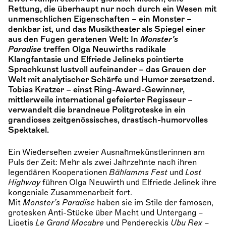
Rettung, die überhaupt nur noch durch ein Wesen mit
unmenschlichen Eigenschaften – ein Monster –
denkbar ist, und das Musiktheater als Spiegel einer
aus den Fugen geratenen Welt: In
Monster’s
Paradise
treffen Olga Neuwirths radikale
Klangfantasie und Elfriede Jelineks pointierte
Sprachkunst lustvoll aufeinander – das Grauen der
Welt mit analytischer Schärfe und Humor zersetzend.
Tobias Kratzer – einst Ring-Award-Gewinner,
mittlerweile international gefeierter Regisseur –
verwandelt die brandneue Politgroteske in ein
grandioses zeitgenössisches, drastisch-humorvolles
Spektakel.
Ein Wiedersehen zweier Ausnahmekünstlerinnen am
Puls der Zeit: Mehr als zwei Jahrzehnte nach ihren
legendären Kooperationen
Bählamms Fest
und
Lost
Highway
führen Olga Neuwirth und Elfriede Jelinek ihre
kongeniale Zusammenarbeit fort.
Mit
Monster’s Paradise
haben sie im Stile der famosen,
grotesken Anti-Stücke über Macht und Untergang –
Ligetis
Le Grand Macabre
und Pendereckis
Ubu Rex
–