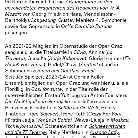
Im Konzertbereich hat sie
7 Klangräume zu den
unvollendeten Fragmenten des Requiems von W. A.
Mozart
von Georg Friedrich Haas, Mendelssohn-
Bartholdys
Lobgesang,
Gustav Mahlers 4. Symphonie
sowie das Sopransolo in Orffs
Carmina Burana
gesungen.
Ab 2021/22 Mitglied im Opernstudio der Oper Graz,
sang sie u. a. die Titelpartie in
Clivia
, Annina (
La
Traviata
), Glascha (
Katja Kabanova
), Gloria Kramer (
Ein
Hauch von Venus
), Hodel/Chava (
Anatevka
) und in
Schumanns
Szenen aus Goethes ,Faust‘.
Seit der Spielzeit 2023/24 ist Corina Koller
Ensemblemitglied der Oper Graz und war hier u. a. als
Fiordiligi in
Così fan tutte
, in der Titelrolle der
österreichischen Erstaufführung von Anton Foersters
Die Nachtigall von Gorenjska
zu erleben sowie als
Prinzessin Elisabeth in
Schön ist die Welt
, Becky
Thatcher (
Tom Sawyer
), Irene Roth (
Crazy For You
)
,
Fürstin Jadja (
Venus in Seide
),
Wawa/Ljusja in
Moskau,
Tscherjomuschki
, Schneewittchen in
Schneewittchen
und die 77 Zwerge
, Nelly Nettleton in
Arizona Lady
,