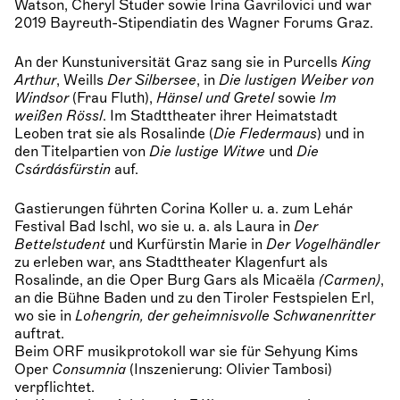
Watson, Cheryl Studer sowie Irina Gavrilovici und war
2019 Bayreuth-Stipendiatin des Wagner Forums Graz.
An der Kunstuniversität Graz sang sie in Purcells
King
Arthur
, Weills
Der
Silbersee
, in
Die lustigen Weiber von
Windsor
(Frau Fluth),
Hänsel und Gretel
sowie
Im
weißen Rössl
. Im Stadttheater ihrer Heimatstadt
Leoben trat sie als Rosalinde (
Die Fledermaus
) und in
den Titelpartien von
Die lustige Witwe
und
Die
Csárdásfürstin
auf.
Gastierungen führten Corina Koller u. a. zum Lehár
Festival Bad Ischl, wo sie u. a. als Laura in
Der
Bettelstudent
und Kurfürstin Marie in
Der Vogelhändler
zu erleben war, ans Stadttheater Klagenfurt als
Rosalinde, an die Oper Burg Gars als Micaëla
(Carmen)
,
an die Bühne Baden und zu den Tiroler Festspielen Erl,
wo sie in
Lohengrin, der geheimnisvolle Schwanenritter
auftrat.
Beim ORF musikprotokoll war sie für Sehyung Kims
Oper
Consumnia
(Inszenierung: Olivier Tambosi)
verpflichtet.