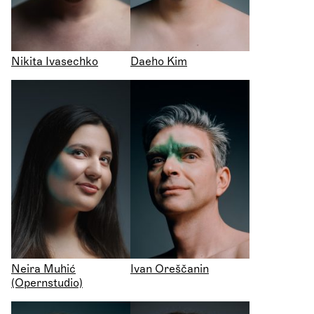
Nikita Ivasechko
Daeho Kim
Neira Muhić
Ivan Oreščanin
(Opernstudio)