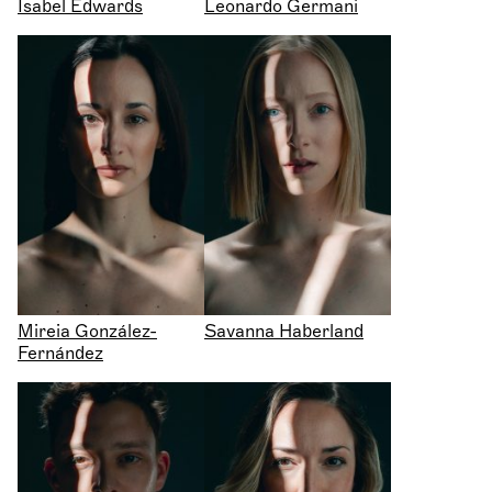
Isabel Edwards
Leonardo Germani
Mireia González-
Savanna Haberland
Fernández