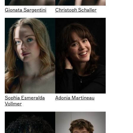
Gionata Sargentini
Christoph Schaller
Sophia Esmeralda
Adonia Martineau
Vollmer