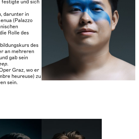
festigte und sich
n, darunter in
Genua (Palazzo
onischen
die Rolle des
bildungskurs des
 er an mehreren
und gab sein
eep
.
 Oper Graz, wo er
bre heureuse) zu
en sein.