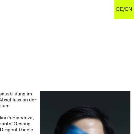
DE
EN
sausbildung im
 Abschluss an der
udium
ni in Piacenza,
elcanto-Gesang
Dirigent Gioele