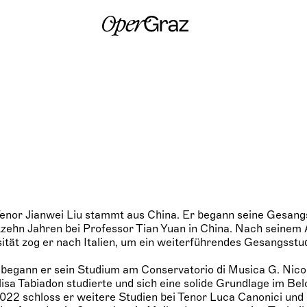
S
k
i
p
t
o
c
o
n
t
e
n
t
Tenor Jianwei Liu stammt aus China. Er begann seine Gesang
tzehn Jahren bei Professor Tian Yuan in China. Nach seinem
ität zog er nach Italien, um ein weiterführendes Gesangsst
.
begann er sein Studium am Conservatorio di Musica G. Nicoli
lisa Tabiadon studierte und sich eine solide Grundlage im B
2022 schloss er weitere Studien bei Tenor Luca Canonici und 