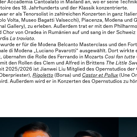
der Accademia Cantoalato in Mailand an, wo er seine Technik 
toire des 18. Jahrhunderts und der Klassik konzentrierte.
 war er als Tenorsolist in zahlreichen Konzerten in ganz Italie
olo Volta, Museo Bagatti Valsecchi), Piacenza, Modena und 
nal Gallery), zu erleben. Außerdem trat er mit dem Philharm
 Chor von Oradea in Rumänien auf und sang in der Schweiz 
erdis
La traviata
.
wurde er für die Modena Belcanto Masterclass und den Fort
le di Modena „Luciano Pavarotti“ ausgewählt. Dort wirkte
, übernahm die Rolle des Ferrando in Mozarts
Così fan tutte
it den Rollen des Clem und Alfred in Brittens
The Little Sw
eit 2025/2026 ist Jianwei Liu Mitglied des Opernstudios der
Oberpriester),
Rigoletto
(Borsa) und
Castor et Pollux
(Une Om
wird. Außerdem wird er in Konzerten des Opernstudios zu hör