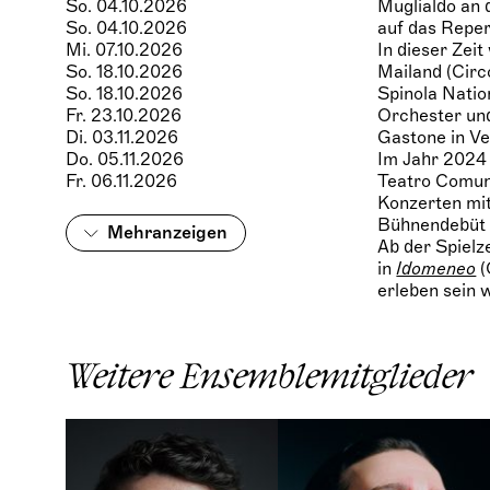
So. 04.10.2026
Muglialdo an 
So. 04.10.2026
auf das Reper
Mi. 07.10.2026
In dieser Zeit
So. 18.10.2026
Mailand (Circ
So. 18.10.2026
Spinola Natio
Fr. 23.10.2026
Orchester und
Di. 03.11.2026
Gastone in V
Do. 05.11.2026
Im Jahr 2024 
Fr. 06.11.2026
Teatro Comuna
Konzerten mit
Bühnendebüt m
Mehr
anzeigen
Ab der Spielz
in
Idomeneo
(
erleben sein 
Weitere Ensemblemitglieder