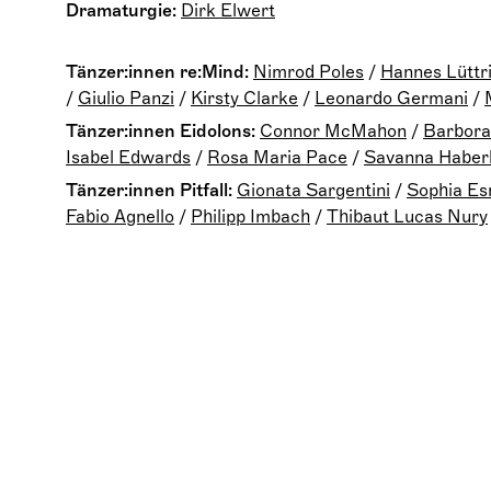
Dramaturgie:
Dirk Elwert
Tänzer:innen re:Mind:
Nimrod Poles
/
Hannes Lüttr
/
Giulio Panzi
/
Kirsty Clarke
/
Leonardo Germani
/
Tänzer:innen Eidolons:
Connor McMahon
/
Barbora
Isabel Edwards
/
Rosa Maria Pace
/
Savanna Haber
Tänzer:innen Pitfall:
Gionata Sargentini
/
Sophia Es
Fabio Agnello
/
Philipp Imbach
/
Thibaut Lucas Nury