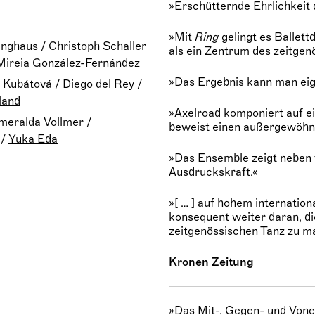
»Erschütternde Ehrlichkeit 
»Mit
Ring
gelingt es Ballett
inghaus
/
Christoph Schaller
als ein Zentrum des zeitgen
Mireia González-Fernández
»Das Ergebnis kann man eige
 Kubátová
/
Diego del Rey
/
land
»Axelroad komponiert auf e
meralda Vollmer
/
beweist einen außergewöhnl
/
Yuka Eda
»Das Ensemble zeigt neben 
Ausdruckskraft.«
»[ … ] auf hohem internatio
konsequent weiter daran, d
zeitgenössischen Tanz zu m
Kronen Zeitung
»Das Mit-, Gegen- und Vone