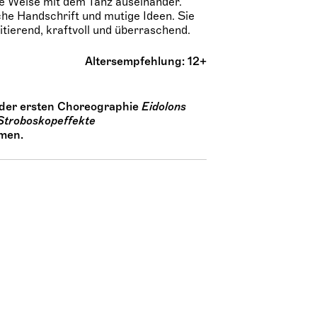
he Weise mit dem Tanz auseinander.
che Handschrift und mutige Ideen. Sie
itierend, kraftvoll und überraschend.
Altersempfehlung: 12+
der ersten Choreographie
Eidolons
Stroboskopeffekte
mmen.