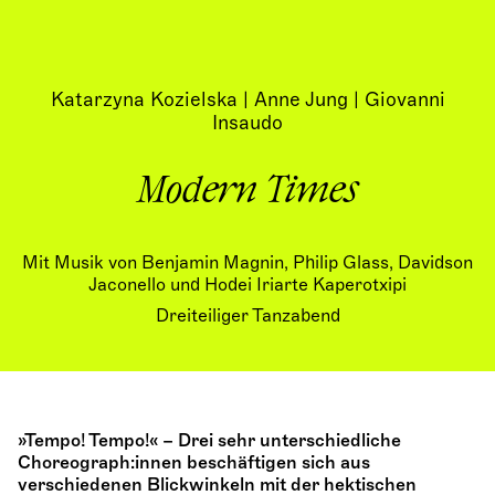
Katarzyna Kozielska | Anne Jung | Giovanni
Insaudo
Modern Times
Mit Musik von Benjamin Magnin, Philip Glass, Davidson
Jaconello und Hodei Iriarte Kaperotxipi
Dreiteiliger Tanzabend
»Tempo! Tempo!« – Drei sehr unterschiedliche
Choreograph:innen beschäftigen sich aus
verschiedenen Blickwinkeln mit der hektischen