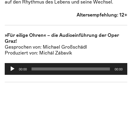
auf den Rhythmus des Lebens und seine Wechsel.
Altersempfehlung: 12+
»Für eilige Ohren« – die Audioeinführung der Oper
Graz!
Gesprochen von: Michael Großschädl
Produziert von: Michál Zábavík
A
00:00
00:00
u
d
i
o
-
P
l
a
y
e
r