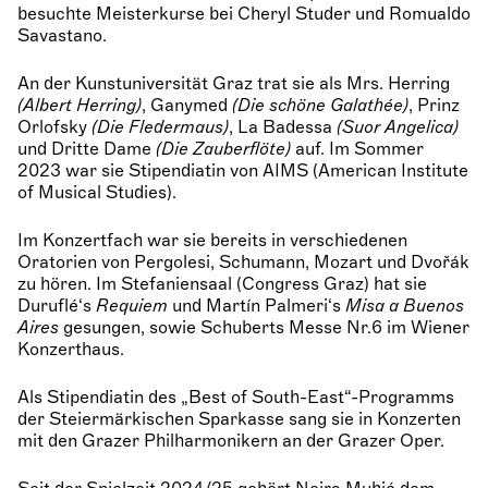
besuchte Meisterkurse bei Cheryl Studer und Romualdo
Savastano.
An der Kunstuniversität Graz trat sie als Mrs. Herring
(Albert Herring)
, Ganymed
(Die schöne Galathée)
, Prinz
Orlofsky
(Die Fledermaus)
, La Badessa
(Suor Angelica)
und Dritte Dame
(Die Zauberflöte)
auf. Im Sommer
2023 war sie Stipendiatin von AIMS (American Institute
of Musical Studies).
Im Konzertfach war sie bereits in verschiedenen
Oratorien von Pergolesi, Schumann, Mozart und Dvořák
zu hören. Im Stefaniensaal (Congress Graz) hat sie
Duruflé‘s
Requiem
und Martín Palmeri‘s
Misa a Buenos
Aires
gesungen, sowie Schuberts Messe Nr.6 im Wiener
Konzerthaus.
Als Stipendiatin des „Best of South-East“-Programms
der Steiermärkischen Sparkasse sang sie in Konzerten
mit den Grazer Philharmonikern an der Grazer Oper.