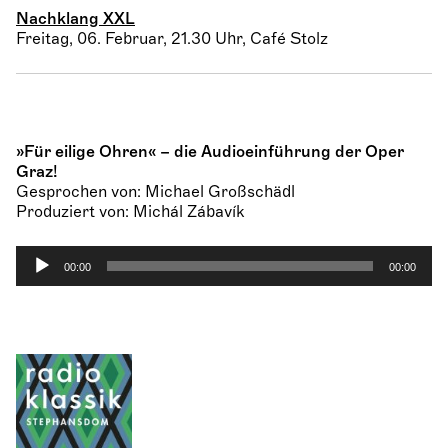
Nachklang XXL
Freitag, 06. Februar, 21.30 Uhr, Café Stolz
»Für eilige Ohren« – die Audioeinführung der Oper
Graz!
Gesprochen von: Michael Großschädl
Produziert von: Michál Zábavík
A
00:00
00:00
u
d
i
o
-
P
l
a
y