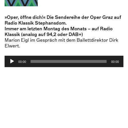
e
r
»Oper, öffne dich!« Die Sendereihe der Oper Graz auf
Radio Klassik Stephansdom.
Immer am letzten Montag des Monats – auf Radio
Klassik (analog auf 94,2 oder DAB+)
Marion Eigl im Gespräch mit dem Ballettdirektor Dirk
Elwert.
A
00:00
00:00
u
d
i
o
-
P
l
a
y
e
r