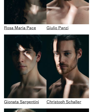
Rosa Maria Pace
Giulio Panzi
Gionata Sargentini
Christoph Schaller